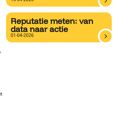
Reputatie meten: van
data naar actie
01-04-2026
e
et