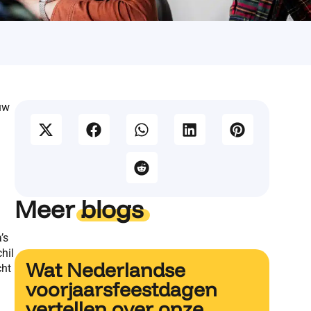
uw
Meer
blogs
’s
hil
Wat Nederlandse
cht
voorjaarsfeestdagen
vertellen over onze