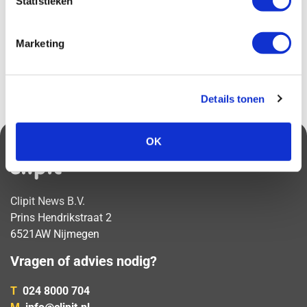
Statistieken
oogopslag heb je inzicht in je nationale en
internationale reputatie.
Marketing
Vraag een offerte aan
Details tonen
OK
Clipit News B.V.
Prins Hendrikstraat 2
6521AW Nijmegen
Vragen of advies nodig?
T
024 8000 704