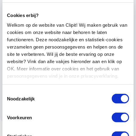
analyses te kunnen maken van alle relevante berichtgeving.
Wat
wordt er
gemonitord?
Cookies erbij?
Binnen internationale monitoring wordt er gefocust op
Welkom op de website van Clipit! Wij maken gebruik van
online nieuwssites. We monitoren media als Le Monde, The
cookies om onze website naar behoren te laten
Times, China Daily, International Herald Tribune, El Pais,
functioneren. Deze noodzakelijke en statistiek-cookies
The Financial Times en The New York Times 24 uur per
verzamelen geen persoonsgegevens en helpen ons de
dag.
site te verbeteren. Wil jij de beste ervaring op onze
website? Vink dan alle vakjes hieronder aan en klik op
Op verzoek monitoren we ook social media internationaal.
OK. Meer informatie over cookies en het gebruik van
persoonsgegevens vind je in onze privacyverklaring.
Starten met
Toestemmingsselectie
Noodzakelijk
internationale
monitoring
Voorkeuren
Naast het monitoren van Nederlandse media ook
uitbreiden met internationale monitoring? In één