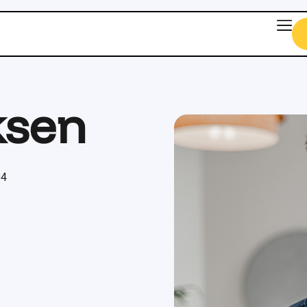
ksen
emen tot op de bodem
ectieve oplossing. Niet
elen aan persoonlijke
e kans dat ik de tijd
04