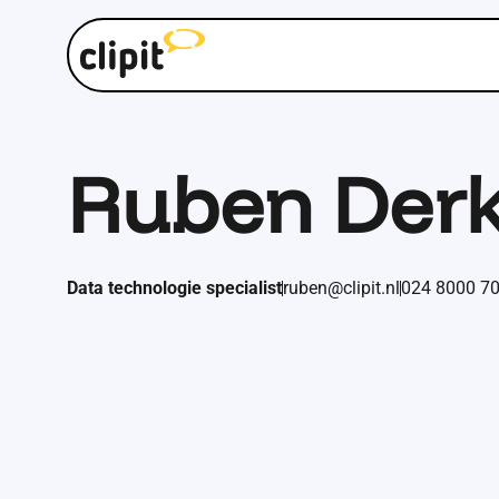
Specialiteiten
Ruben Der
Werkgerelateerd: analytisch denken, technische probl
uitzoeken en altijd zoeken naar de slimste en meest eff
werkgerelateerd: actief in de schermsport, lekker knuts
projecten en volledig verdwijnen in een goed boek (met d
compleet vergeet).
Data technologie specialist
ruben@clipit.nl
024 8000 7