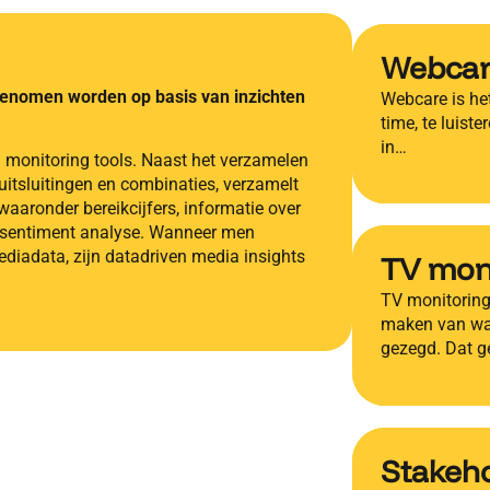
Webca
 genomen worden op basis van inzichten
Webcare is het
time, te luist
in…
 monitoring tools. Naast het verzamelen
itsluitingen en combinaties, verzamelt
aaronder bereikcijfers, informatie over
t sentiment analyse. Wanneer men
ediadata, zijn datadriven media insights
TV mon
TV monitoring 
maken van wat
gezegd. Dat g
Stakeh