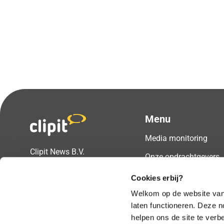
Menu
Media monitoring
Clipit News B.V.
Onze opdrachtgevers
Prins Hendrikstraat 2
Over ons
6521AW Nijmegen
Cookies erbij?
Blogs
Welkom op de website van 
Vragen of advies nodig?
laten functioneren. Deze 
Support
helpen ons de site te verbe
T
024 8000 704