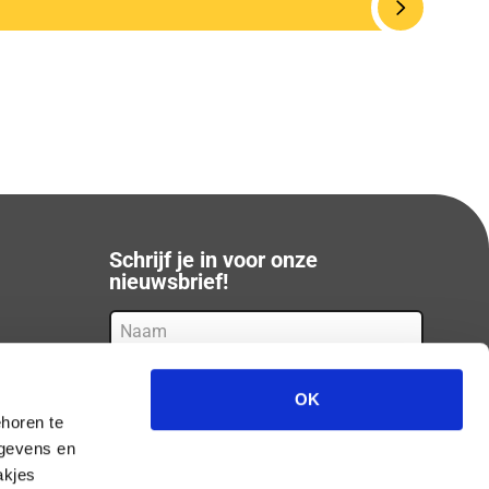
Schrijf je in voor onze
nieuwsbrief!
Naam
E-
mail
(Vereist)
OK
Door op 'inschrijven' te klikken meld je je aan
horen te
voor onze nieuwsbrief en ga je akkoord met
egevens en
ons privacyverklaring.*
akjes