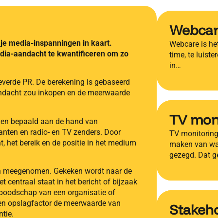
Webca
je media-inspanningen in kaart.
Webcare is het
ia-aandacht te kwantificeren om zo
time, te luist
in…
everde PR. De berekening is gebaseerd
andacht zou inkopen en de meerwaarde
TV mon
den bepaald aan de hand van
ranten en radio- en TV zenders. Door
TV monitoring 
t, het bereik en de positie in het medium
maken van wat
gezegd. Dat g
n meegenomen. Gekeken wordt naar de
t centraal staat in het bericht of bijzaak
boodschap van een organisatie of
een opslagfactor de meerwaarde van
Stakeh
tie.