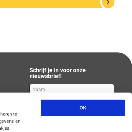
Schrijf je in voor onze
nieuwsbrief!
Naam
E-
mail
(Vereist)
OK
Door op 'inschrijven' te klikken meld je je aan
horen te
voor onze nieuwsbrief en ga je akkoord met
egevens en
ons privacyverklaring.*
akjes