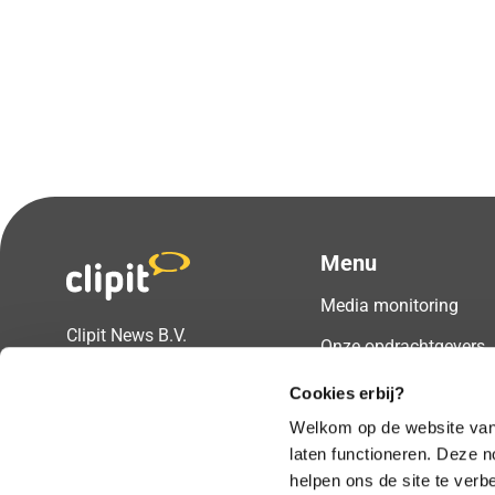
Menu
Media monitoring
Clipit News B.V.
Onze opdrachtgevers
Prins Hendrikstraat 2
Over ons
6521AW Nijmegen
Cookies erbij?
Blogs
Welkom op de website van 
Vragen of advies nodig?
laten functioneren. Deze 
Support
helpen ons de site te verbe
T
024 8000 704