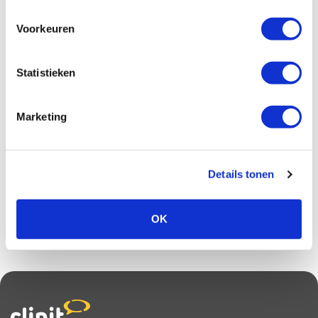
Social media monitoring
Voorkeuren
Social media monitoring omvat het structureel in
kaart brengen en analyseren van berichtgeving over
een bepaald onderwerp in online en social media. Dit
Statistieken
kan…
Marketing
Social listening
Social listening is het tracking proces van
Details tonen
conversaties omtrent een specifiek onderwerp of
merk. Hierbij is een doel om aan de hand van
uitspraken…
OK