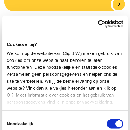
TV monitoring
TV monitoring gaat over het structureel bijhouden en
inzichtelijk maken van wat er op televisie over een
Cookies erbij?
bepaald onderwerp wordt gezegd. Dat gebeurt
zowel…
Welkom op de website van Clipit! Wij maken gebruik van
cookies om onze website naar behoren te laten
functioneren. Deze noodzakelijke en statistiek-cookies
verzamelen geen persoonsgegevens en helpen ons de
Stakeholderanalyse
site te verbeteren. Wil jij de beste ervaring op onze
website? Vink dan alle vakjes hieronder aan en klik op
Een stakeholderanalyse is het identificatieproces van
OK. Meer informatie over cookies en het gebruik van
individuen of groepen die betrokken zijn bij en invloed
hebben op de organisatie. Hierbij worden de belangen
persoonsgegevens vind je in onze privacyverklaring.
en…
Toestemmingsselectie
Noodzakelijk