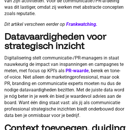
van zijn activiteiten. Voor de communicatie-/PR-afdeling
was dit lastiger, omdat zij werken met abstracte concepten
zoals reputatie.
Dit artikel verscheen eerder op
Frankwatching.
Datavaardigheden voor
strategisch inzicht
Digitalisering stelt communicatie-/PR-managers in staat
nauwkeurig de impact van inspanningen en campagnes te
meten, met focus op KPI’s als
PR-waarde
, bereik en tone-
of-voice. Niet alleen de marketingprofessional, maar ook
PR, branding en communicatie experts moeten nu dus de
nodige datavaardigheden bezitten. Met de juiste data word
je nóg beter in je werk én bied je waardevol advies aan de
board. Want één ding staat vast: als jij als communicatie
professional strategische inzichten biedt onderbouwd door
data ben je onmisbaar voor je bedrijf.
Context toevoegen, duiding