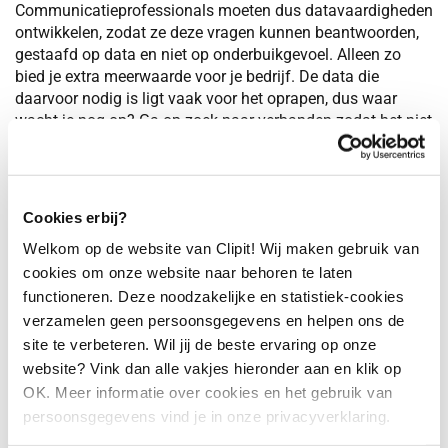
Communicatieprofessionals moeten dus datavaardigheden
ontwikkelen, zodat ze deze vragen kunnen beantwoorden,
gestaafd op data en niet op onderbuikgevoel. Alleen zo
bied je extra meerwaarde voor je bedrijf. De data die
daarvoor nodig is ligt vaak voor het oprapen, dus waar
wacht je nog op? Ga op zoek naar verbanden zodat het niet
alleen bij dataverzameling blijft.
De strategische inzichten die je uit deze data haalt, zijn
namelijk relevant voor verschillende afdelingen. Het is een
Cookies erbij?
uitgelezen kans om (performance) marketing data met PR,
branding en communicatie te integreren en een compleet
Welkom op de website van Clipit! Wij maken gebruik van
beeld te geven van de impact die jij maakt als bedrijf. Denk
cookies om onze website naar behoren te laten
hierbij aan owned media data zoals je website analytics
functioneren. Deze noodzakelijke en statistiek-cookies
om de impact van PR op websitebezoek en misschien zelfs
verzamelen geen persoonsgegevens en helpen ons de
conversie vast te stellen. Of paid data, om te bekijken of
site te verbeteren. Wil jij de beste ervaring op onze
earned media en advertising elkaar optimaal versterken in
website? Vink dan alle vakjes hieronder aan en klik op
het overbrengen van jouw boodschap. Eis dus je plek op in
OK. Meer informatie over cookies en het gebruik van
de boardroom, want jij bent degene die jouw bedrijf advies
persoonsgegevens vind je in onze privacyverklaring.
geeft op basis van betrouwbare inzichten uit media data in
combinatie met jouw vakkennis en ervaring.