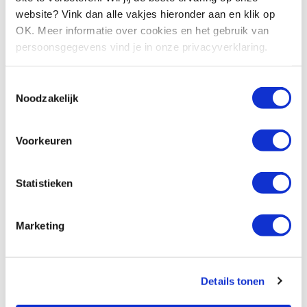
Ontdek de volledige
website? Vink dan alle vakjes hieronder aan en klik op
analyse
OK. Meer informatie over cookies en het gebruik van
persoonsgegevens vind je in onze privacyverklaring.
Benieuwd naar alle inzichten? Bekijk hier de volledige
media-analyse over de arbeidsmarkt.
Toestemmingsselectie
Noodzakelijk
Download de media-analyse
Vragen over de analyse? Neem contact op met media-
Voorkeuren
analist
Bart
!
Statistieken
Marketing
Meer
blogs
Details tonen