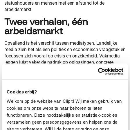
statushouders en mensen met een afstand tot de
arbeidsmarkt.
Twee verhalen, één
arbeidsmarkt
Opvallend is het verschil tussen mediatypen. Landelijke
media zien het als een politiek en economisch vraagstuk en
focussen zich vooral op crisis en onzekerheid. Vakmedia
leggen juist vaker de nadruk op oplossingen, concrete
initiatieven en positieve ontwikkelingen binnen sectoren.
Verschillende
werkelijkheden
Cookies erbij?
Welkom op de website van Clipit! Wij maken gebruik van
Een ding is zeker: de arbeidsmarkt is gespleten. Deze
cookies om onze website naar behoren te laten
analyse laat zien hoe verschillend de arbeidsmarkt wordt
functioneren. Deze noodzakelijke en statistiek-cookies
belicht per sector, stakeholder en type medium. Juist die
tegenstellingen bepalen momenteel het arbeidsmarktdebat.
verzamelen geen persoonsgegevens en helpen ons de
site te verbeteren. Wil jij de beste ervaring op onze