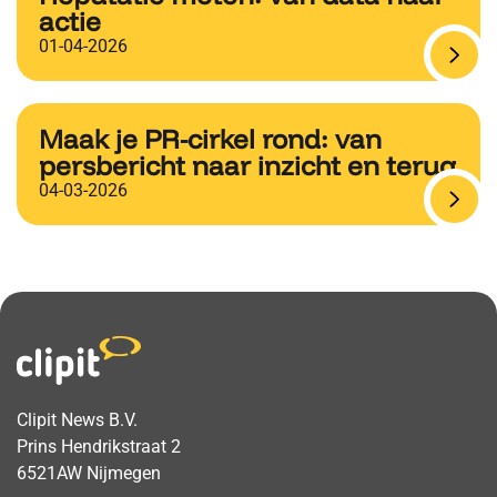
actie
01-04-2026
Maak je PR-cirkel rond: van
persbericht naar inzicht en terug
04-03-2026
Clipit News B.V.
Prins Hendrikstraat 2
6521AW Nijmegen