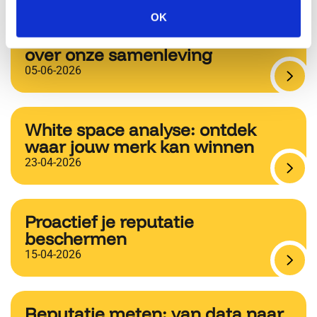
Wat Nederlandse
OK
voorjaarsfeestdagen vertellen
over onze samenleving
05-06-2026
White space analyse: ontdek
waar jouw merk kan winnen
23-04-2026
Proactief je reputatie
beschermen
15-04-2026
Reputatie meten: van data naar