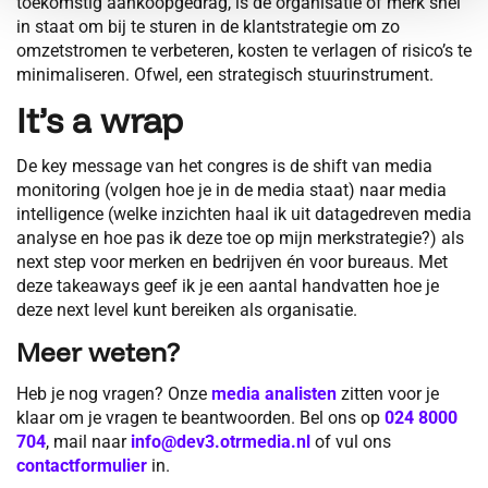
toekomstig aankoopgedrag, is de organisatie of merk snel
in staat om bij te sturen in de klantstrategie om zo
omzetstromen te verbeteren, kosten te verlagen of risico’s te
minimaliseren. Ofwel, een strategisch stuurinstrument.
It’s a wrap
De key message van het congres is de shift van media
monitoring (volgen hoe je in de media staat) naar media
intelligence (welke inzichten haal ik uit datagedreven media
analyse en hoe pas ik deze toe op mijn merkstrategie?) als
next step voor merken en bedrijven én voor bureaus. Met
deze takeaways geef ik je een aantal handvatten hoe je
deze next level kunt bereiken als organisatie.
Meer weten?
Heb je nog vragen? Onze
media analisten
zitten voor je
klaar om je vragen te beantwoorden. Bel ons op
024 8000
704
, mail naar
info@dev3.otrmedia.nl
of vul ons
contactformulier
in.