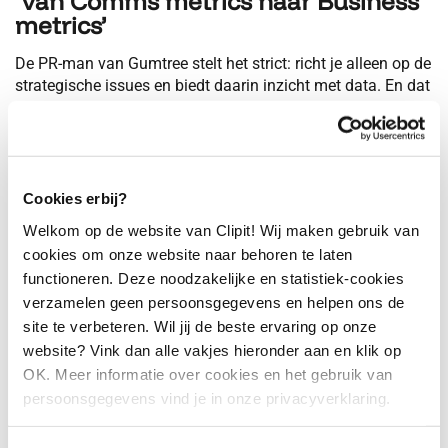
‘Van Comms metrics naar Business
metrics’
De PR-man van Gumtree stelt het strict: richt je alleen op de
strategische issues en biedt daarin inzicht met data. En dat
zijn altijd slechts 3 strategische punten:
verhogen van omzet
verlagen van kosten
minimaliseren van risico’s
Cookies erbij?
Presenteer alleen die metrics die antwoorden geven op
Welkom op de website van Clipit! Wij maken gebruik van
deze strategische vragen. Richt hiervoor op maat
dashboards in die deze insights weergeven.
cookies om onze website naar behoren te laten
functioneren. Deze noodzakelijke en statistiek-cookies
4. AI & machine learning
verzamelen geen persoonsgegevens en helpen ons de
voor algoritme
site te verbeteren. Wil jij de beste ervaring op onze
ontwikkeling
website? Vink dan alle vakjes hieronder aan en klik op
OK. Meer informatie over cookies en het gebruik van
persoonsgegevens vind je in onze privacyverklaring.
Alice Ting van The New York Times belicht media
intelligence vanuit uitgeversperspectief. Zij benoemt als
trends voor de toekomst dat Artificial Intelligence en