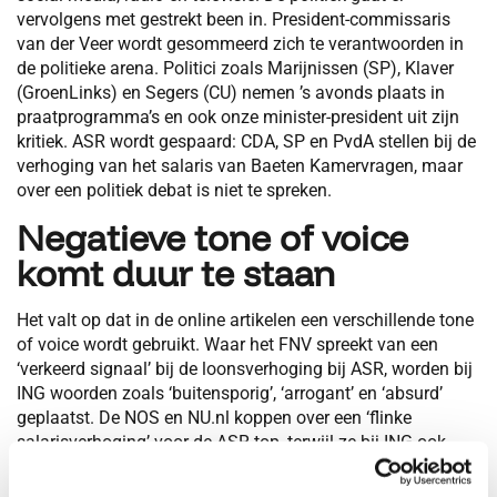
vervolgens met gestrekt been in. President-commissaris
van der Veer wordt gesommeerd zich te verantwoorden in
de politieke arena. Politici zoals Marijnissen (SP), Klaver
(GroenLinks) en Segers (CU) nemen ’s avonds plaats in
praatprogramma’s en ook onze minister-president uit zijn
kritiek. ASR wordt gespaard: CDA, SP en PvdA stellen bij de
verhoging van het salaris van Baeten Kamervragen, maar
over een politiek debat is niet te spreken.
Negatieve tone of voice
komt duur te staan
Het valt op dat in de online artikelen een verschillende tone
of voice wordt gebruikt. Waar het FNV spreekt van een
‘verkeerd signaal’ bij de loonsverhoging bij ASR, worden bij
ING woorden zoals ‘buitensporig’, ‘arrogant’ en ‘absurd’
geplaatst. De NOS en NU.nl koppen over een ‘flinke
salarisverhoging’ voor de ASR-top, terwijl ze bij ING ook
concreet de stijging van 50 procent in de titel noemen.
Consumenten van beide organisaties dreigen op social