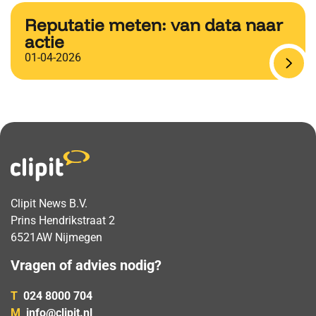
Reputatie meten: van data naar
actie
01-04-2026
Clipit News B.V.
Prins Hendrikstraat 2
6521AW Nijmegen
Vragen of advies nodig?
T
024 8000 704
M
info@clipit.nl