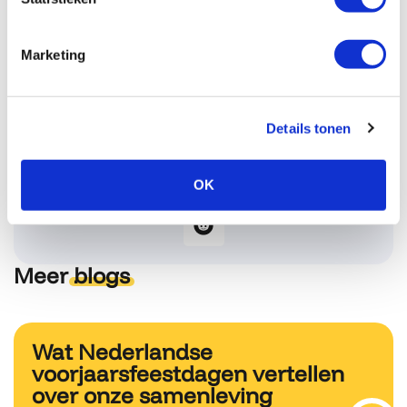
crisis.
Meer weten?
Marketing
Heb je nog vragen? Onze
media analisten
zitten voor je
klaar om je vragen te beantwoorden. Bel ons op
024 8000
704
, mail naar
info@clipit.nl
of vul ons
contactformulier
in.
Details tonen
OK
Meer
blogs
Wat Nederlandse
voorjaarsfeestdagen vertellen
over onze samenleving