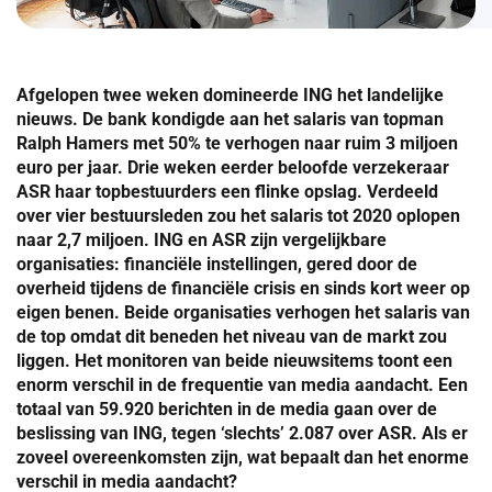
Afgelopen twee weken domineerde ING het landelijke
nieuws. De bank kondigde aan het salaris van topman
Ralph Hamers met 50% te verhogen naar ruim 3 miljoen
euro per jaar. Drie weken eerder beloofde verzekeraar
ASR haar topbestuurders een flinke opslag. Verdeeld
over vier bestuursleden zou het salaris tot 2020 oplopen
naar 2,7 miljoen. ING en ASR zijn vergelijkbare
organisaties: financiële instellingen, gered door de
overheid tijdens de financiële crisis en sinds kort weer op
eigen benen. Beide organisaties verhogen het salaris van
de top omdat dit beneden het niveau van de markt zou
liggen. Het monitoren van beide nieuwsitems toont een
enorm verschil in de frequentie van media aandacht. Een
totaal van 59.920 berichten in de media gaan over de
beslissing van ING, tegen ‘slechts’ 2.087 over ASR. Als er
zoveel overeenkomsten zijn, wat bepaalt dan het enorme
verschil in media aandacht?