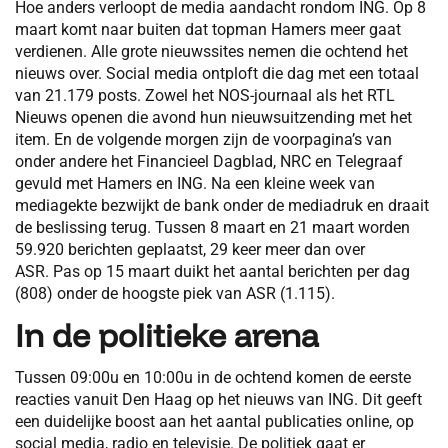
Hoe anders verloopt de media aandacht rondom ING. Op 8
maart komt naar buiten dat topman Hamers meer gaat
verdienen. Alle grote nieuwssites nemen die ochtend het
nieuws over. Social media ontploft die dag met een totaal
van 21.179 posts. Zowel het NOS-journaal als het RTL
Nieuws openen die avond hun nieuwsuitzending met het
item. En de volgende morgen zijn de voorpagina’s van
onder andere het Financieel Dagblad, NRC en Telegraaf
gevuld met Hamers en ING. Na een kleine week van
mediagekte bezwijkt de bank onder de mediadruk en draait
de beslissing terug. Tussen 8 maart en 21 maart worden
59.920 berichten geplaatst, 29 keer meer dan over
ASR. Pas op 15 maart duikt het aantal berichten per dag
(808) onder de hoogste piek van ASR (1.115).
In de politieke arena
Tussen 09:00u en 10:00u in de ochtend komen de eerste
reacties vanuit Den Haag op het nieuws van ING. Dit geeft
een duidelijke boost aan het aantal publicaties online, op
social media, radio en televisie. De politiek gaat er