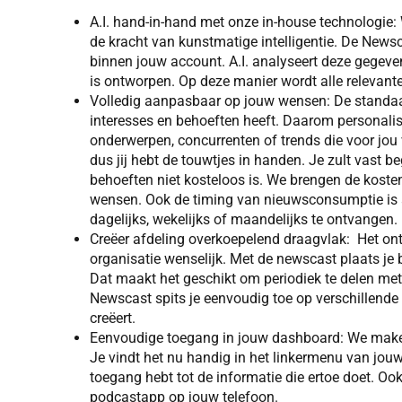
A.I. hand-in-hand met onze in-house technologie:
de kracht van kunstmatige intelligentie. De New
binnen jouw account. A.I. analyseert deze gegeven
is ontworpen. Op deze manier wordt alle relevante 
Volledig aanpasbaar op jouw wensen: De standaar
interesses en behoeften heeft. Daarom personali
onderwerpen, concurrenten of trends die voor jou 
dus jij hebt de touwtjes in handen. Je zult vast 
behoeften niet kosteloos is. We brengen de koste
wensen. Ook de timing van nieuwsconsumptie is
dagelijks, wekelijks of maandelijks te ontvangen.
Creëer afdeling overkoepelend draagvlak: Het ont
organisatie wenselijk. Met de newscast plaats je be
Dat maakt het geschikt om periodiek te delen met
Newscast spits je eenvoudig toe op verschillende
creëert.
Eenvoudige toegang in jouw dashboard: We maken 
Je vindt het nu handig in het linkermenu van jouw 
toegang hebt tot de informatie die ertoe doet. O
podcastapp op jouw telefoon.