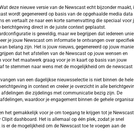
 Wat deze nieuwe versie van de Newscast echt bijzonder maakt, 
scast wordt gegenereerd op basis van de opgehaalde media data
s en vertaalt ze naar een korte samenvatting die speciaal voor 
berichtgeving direct in de juiste context geplaatst.
dconfiguratie is geweldig, maar we begrijpen dat iedereen uni
seer je jouw Newscast om informatie te ontvangen over specifie
van belang zijn. Het is jouw nieuws, gegenereerd op jouw manier
begrijpen dat het afstellen van de Newscast op jouw wensen en
n voor het maatwerk graag voor je in kaart op basis van jouw
 af te stemmen naar wens met de mogelijkheid om de newscast
vangen van een dagelijkse nieuwsselectie is niet binnen de hele
richtgeving in context en creëer je overzicht in alle berichtgevi
 afdelingen die zijdelings met communicatie bezig zijn. De
 afdelingen, waardoor je engagement binnen de gehele organisa
het gemakkelijk voor je om toegang te krijgen tot je Newscast
Clipit dashboard. Het is allemaal op één plek, zodat je snel
ok is er de mogelijkheid om de Newscast toe te voegen aan de