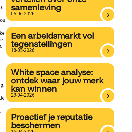
samenleving
is
05-06-2026
jou
eke
Een arbeidsmarkt vol
ke
tegenstellingen
,
18-05-2026
White space analyse:
ontdek waar jouw merk
ng.
kan winnen
23-04-2026
tie
.
Proactief je reputatie
beschermen
15-04-2026