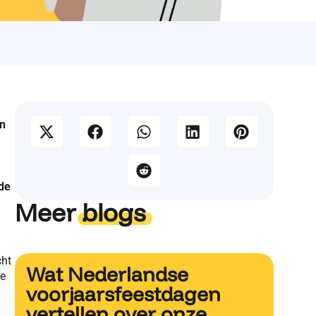
en
de
Meer
blogs
cht
Wat Nederlandse
de
voorjaarsfeestdagen
vertellen over onze