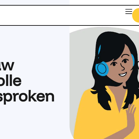
uw
lle
sproken