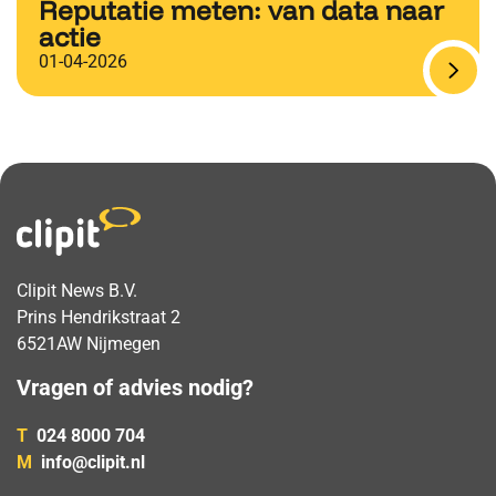
Reputatie meten: van data naar
actie
01-04-2026
Clipit News B.V.
Prins Hendrikstraat 2
6521AW Nijmegen
Vragen of advies nodig?
T
024 8000 704
M
info@clipit.nl