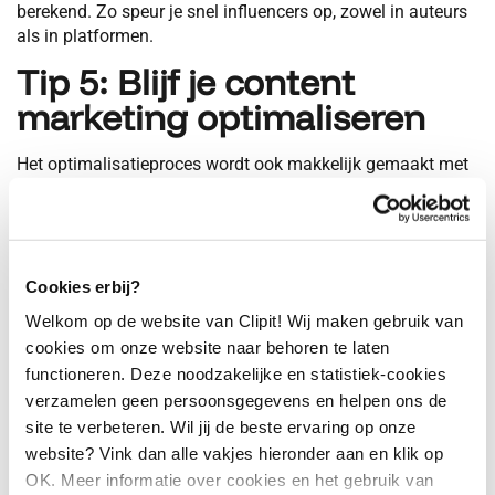
berekend. Zo speur je snel influencers op, zowel in auteurs
als in platformen.
Tip 5: Blijf je content
marketing optimaliseren
Het optimalisatieproces wordt ook makkelijk gemaakt met
online en social media monitoring! Je blijft op de hoogte
hoe, hoe vaak en waar je content gedeeld wordt. Populaire
onderwerpen, platformen en auteurs vind je in één
oogopslag. Learnings die je uit deze analyse haalt, helpen
je verder op weg met de optimalisatie van je content
Cookies erbij?
marketing.
Welkom op de website van Clipit! Wij maken gebruik van
cookies om onze website naar behoren te laten
Verspil je tijd niet langer aan eindeloos zoeken naar
onderwerpen en het gissen naar wat aanslaat en wat niet.
functioneren. Deze noodzakelijke en statistiek-cookies
Het gebruik van online en social media monitoring helpt je
verzamelen geen persoonsgegevens en helpen ons de
snel inzicht en overzicht in te krijgen in je content
site te verbeteren. Wil jij de beste ervaring op onze
marketing.
website? Vink dan alle vakjes hieronder aan en klik op
OK. Meer informatie over cookies en het gebruik van
Meer weten