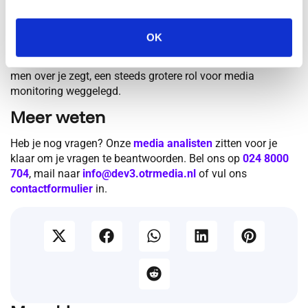
Berichten in media bevatten een berg aan informatie die je
input geeft voor het gesprek met je doelgroep om zo de
nieuwe klantrelatie vorm te geven. Je moet alleen weten
OK
hoe je de juiste informatie uit al dat verbale geweld filtert.
Daar is in de nabije toekomst, naast het luisteren naar wat
men over je zegt, een steeds grotere rol voor media
monitoring weggelegd.
Meer weten
Heb je nog vragen? Onze
media analisten
zitten voor je
klaar om je vragen te beantwoorden. Bel ons op
024 8000
704
, mail naar
info@dev3.otrmedia.nl
of vul ons
contactformulier
in.