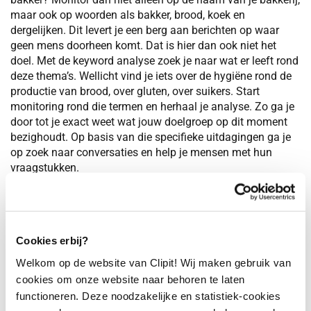
maar ook op woorden als bakker, brood, koek en
dergelijken. Dit levert je een berg aan berichten op waar
geen mens doorheen komt. Dat is hier dan ook niet het
doel. Met de keyword analyse zoek je naar wat er leeft rond
deze thema’s. Wellicht vind je iets over de hygiëne rond de
productie van brood, over gluten, over suikers. Start
monitoring rond die termen en herhaal je analyse. Zo ga je
door tot je exact weet wat jouw doelgroep op dit moment
bezighoudt. Op basis van die specifieke uitdagingen ga je
op zoek naar conversaties en help je mensen met hun
vraagstukken.
4. Vind de juiste trends
Enigszins in het verlengde van bovenstaande, dien jij als
Cookies erbij?
expert in jouw branche op de hoogte te zijn van de laatste
ontwikkelingen en trends. Dat heeft te maken met actuele
Welkom op de website van Clipit! Wij maken gebruik van
vraagstukken binnen je doelgroep, maar ook met
cookies om onze website naar behoren te laten
technologische mogelijkheden en maatschappelijke
functioneren. Deze noodzakelijke en statistiek-cookies
ontwikkelingen. We willen vooruit. Trendwatchers zijn,