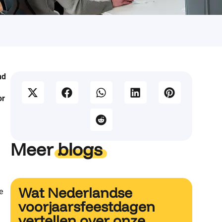
nd
or
Meer
blogs
Wat Nederlandse
e
voorjaarsfeestdagen
vertellen over onze