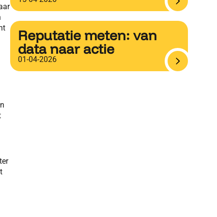
aar
n
nt
Reputatie meten: van
data naar actie
01-04-2026
an
t
ter
t