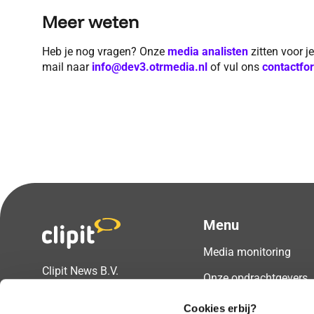
Meer weten
Heb je nog vragen? Onze
media analisten
zitten voor j
mail naar
info@dev3.otrmedia.nl
of vul ons
contactfo
Menu
Media monitoring
Clipit News B.V.
Onze opdrachtgevers
Prins Hendrikstraat 2
Over ons
6521AW Nijmegen
Cookies erbij?