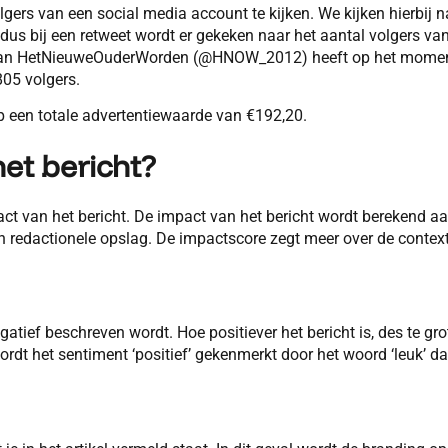
gers van een social media account te kijken. We kijken hierbij n
 dus bij een retweet wordt er gekeken naar het aantal volgers va
nt van HetNieuweOuderWorden (@HNOW_2012) heeft op het mome
805 volgers.
 een totale advertentiewaarde van €192,20.
et bericht?
ct van het bericht. De impact van het bericht wordt berekend a
 redactionele opslag. De impactscore zegt meer over de contex
atief beschreven wordt. Hoe positiever het bericht is, des te gro
dt het sentiment ‘positief’ gekenmerkt door het woord ‘leuk’ da