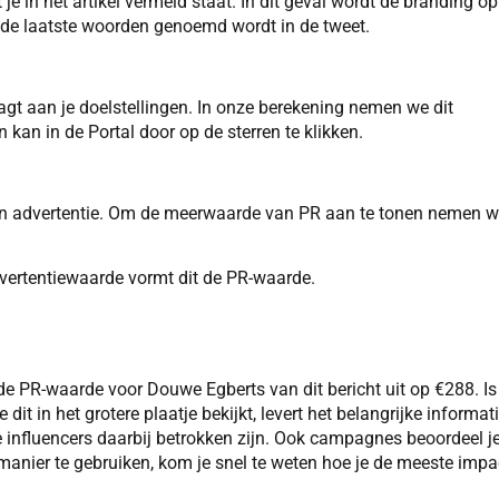
 in het artikel vermeld staat. In dit geval wordt de branding op
de laatste woorden genoemd wordt in de tweet.
aagt aan je doelstellingen. In onze berekening nemen we dit
kan in de Portal door op de sterren te klikken.
een advertentie. Om de meerwaarde van PR aan te tonen nemen 
dvertentiewaarde vormt dit de PR-waarde.
e PR-waarde voor Douwe Egberts van dit bericht uit op €288. Is 
dit in het grotere plaatje bekijkt, levert het belangrijke informat
 influencers daarbij betrokken zijn. Ook campagnes beoordeel j
manier te gebruiken, kom je snel te weten hoe je de meeste impa