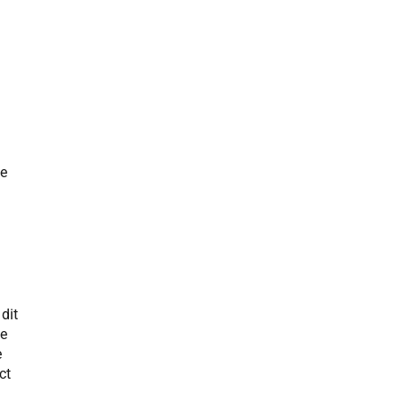
we
dit
ie
e
ct