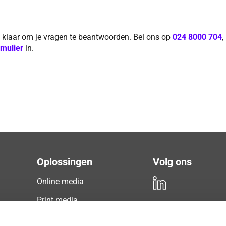
e klaar om je vragen te beantwoorden. Bel ons op
024 8000 704
,
rmulier
in.
Oplossingen
Volg ons
Online media
Print media
Radio & TV
Gratis