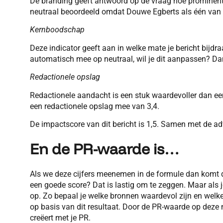
De branding geeft antwoord op de vraag hoe prominent je
neutraal beoordeeld omdat Douwe Egberts als één van 
Kernboodschap
Deze indicator geeft aan in welke mate je bericht bijdr
automatisch mee op neutraal, wil je dit aanpassen? Dan 
Redactionele opslag
Redactionele aandacht is een stuk waardevoller dan 
een redactionele opslag mee van 3,4.
De impactscore van dit bericht is 1,5. Samen met de a
En de PR-waarde is…
Als we deze cijfers meenemen in de formule dan komt d
een goede score? Dat is lastig om te zeggen. Maar als je 
op. Zo bepaal je welke bronnen waardevol zijn en welke
op basis van dit resultaat. Door de PR-waarde op deze 
creëert met je PR.