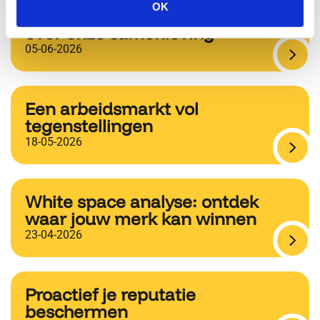
OK
voorjaarsfeestdagen vertellen
over onze samenleving
05-06-2026
Een arbeidsmarkt vol
tegenstellingen
18-05-2026
White space analyse: ontdek
waar jouw merk kan winnen
23-04-2026
Proactief je reputatie
beschermen