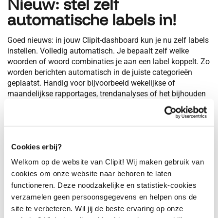
Nieuw: stel zelf
automatische labels in!
Goed nieuws: in jouw Clipit-dashboard kun je nu zelf labels
instellen. Volledig automatisch. Je bepaalt zelf welke
woorden of woord combinaties je aan een label koppelt. Zo
worden berichten automatisch in de juiste categorieën
geplaatst. Handig voor bijvoorbeeld wekelijkse of
maandelijkse rapportages, trendanalyses of het bijhouden
van belangrijke thema’s.
Ga in het dashboard naar labels, nieuw label en klik
vervolgens op ‘
nieuw automatisch label’
.
Voer de woorden of woordcombinaties in die je wilt
Cookies erbij?
laten vangen door het label.
Welkom op de website van Clipit! Wij maken gebruik van
Het systeem zorgt er vervolgens voor dat alle
cookies om onze website naar behoren te laten
relevante berichten automatisch worden gekoppeld
functioneren. Deze noodzakelijke en statistiek-cookies
aan dit label.
Zo heb je altijd een geordend overzicht, zonder dat je alles
verzamelen geen persoonsgegevens en helpen ons de
handmatig hoeft te filteren.
site te verbeteren. Wil jij de beste ervaring op onze