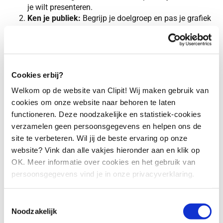
je wilt presenteren.
Ken je publiek:
Begrijp je doelgroep en pas je grafiek
keuze hierop aan. Wat werkt voor het ene publiek,
werkt mogelijk niet voor een ander. Zorg ervoor dat je
grafieken aansluiten bij de behoeften en het
begripsniveau van je publiek.
Less is more:
Houd je grafieken eenvoudig en
Cookies erbij?
overzichtelijk. Teveel informatie in een grafiek kan de
Welkom op de website van Clipit! Wij maken gebruik van
lezer afleiden en ervoor zorgen dat je boodschap niet
cookies om onze website naar behoren te laten
overkomt. Richt je op de essentials en vermijd
functioneren. Deze noodzakelijke en statistiek-cookies
onnodige toevoegingen die afleiden van de
verzamelen geen persoonsgegevens en helpen ons de
boodschap.
site te verbeteren. Wil jij de beste ervaring op onze
Slim kleurgebruik
: kleuren zijn krachtige tools in
datavisualisatie. Gebruik kleur om belangrijke
website? Vink dan alle vakjes hieronder aan en klik op
elementen te benadrukken en de aandacht van je
OK. Meer informatie over cookies en het gebruik van
publiek te sturen. Houd rekening met het belang van
persoonsgegevens vind je in onze privacyverklaring.
consistentie en vermijd het gebruik van te veel
verschillende kleuren; dit kan afbreuk doen aan de
Toestemmingsselectie
effectiviteit van je grafiek.
Noodzakelijk
Inzichten als het doel en publiek is iets wat wij bij de intake