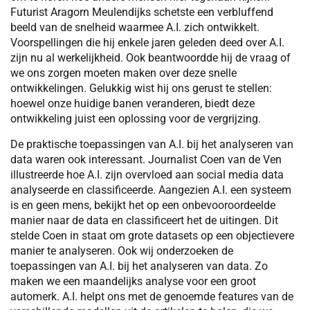
Futurist Aragorn Meulendijks schetste een verbluffend
beeld van de snelheid waarmee A.I. zich ontwikkelt.
Voorspellingen die hij enkele jaren geleden deed over A.I.
zijn nu al werkelijkheid. Ook beantwoordde hij de vraag of
we ons zorgen moeten maken over deze snelle
ontwikkelingen. Gelukkig wist hij ons gerust te stellen:
hoewel onze huidige banen veranderen, biedt deze
ontwikkeling juist een oplossing voor de vergrijzing.
De praktische toepassingen van A.I. bij het analyseren van
data waren ook interessant. Journalist Coen van de Ven
illustreerde hoe A.I. zijn overvloed aan social media data
analyseerde en classificeerde. Aangezien A.I. een systeem
is en geen mens, bekijkt het op een onbevooroordeelde
manier naar de data en classificeert het de uitingen. Dit
stelde Coen in staat om grote datasets op een objectievere
manier te analyseren. Ook wij onderzoeken de
toepassingen van A.I. bij het analyseren van data. Zo
maken we een maandelijks analyse voor een groot
automerk. A.I. helpt ons met de genoemde features van de