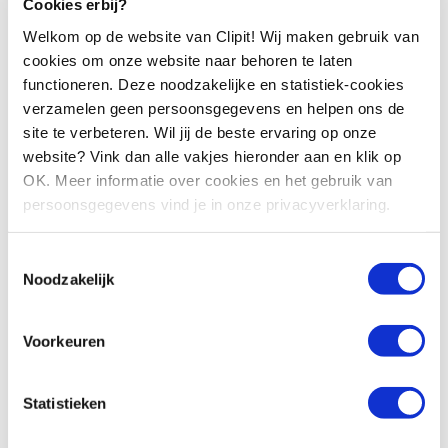
Cookies erbij?
Welkom op de website van Clipit! Wij maken gebruik van
cookies om onze website naar behoren te laten
functioneren. Deze noodzakelijke en statistiek-cookies
verzamelen geen persoonsgegevens en helpen ons de
site te verbeteren. Wil jij de beste ervaring op onze
website? Vink dan alle vakjes hieronder aan en klik op
OK. Meer informatie over cookies en het gebruik van
persoonsgegevens vind je in onze privacyverklaring.
“
De samenwerking met het team van Clipit voelt als heel
Toestemmingsselectie
natuurlijk aan. Je merkt dat je ontzorgd wordt en dat ze
Noodzakelijk
altijd een stapje verder denken bij een hulpvraag. Ze zijn
snel en servicegericht en dat is wat ik verwacht van een
partner als Clipit. Ze hebben voor ons verschillende
Voorkeuren
geïntegreerde campagnes inzichtelijk gemaakt en daar komt
hun expertise ook duidelijk naar voren. Daarnaast zijn de
Statistieken
dagelijkse nieuwsoverzichten van grote waarde voor onze
interne organisatie.
“