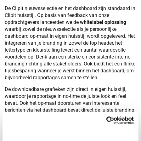
De Clipit nieuwsselectie en het dashboard zijn standaard in
Clipit huisstijl. Op basis van feedback van onze
opdrachtgevers lanceerden we de
whitelabel oplossing
waarbij zowel de nieuwsselectie als je persoonlijke
dashboard op-maat in eigen huisstijl wordt opgeleverd. Het
integreren van je branding in zowel de top header, het
lettertype en kleurstelling levert een aantal waardevolle
voordelen op. Denk aan een sterke en consistente interne
branding richting alle stakeholders. Ook biedt het een flinke
tijdsbesparing wanneer je werkt binnen het dashboard, om
bijvoorbeeld rapportages samen te stellen.
De downloadbare grafieken zijn direct in eigen huisstijl,
waardoor je rapportage in no-time de juiste look en feel
bevat. Ook het op-maat doorsturen van interessante
berichten via het dashboard bevat direct de juiste branding.
Zo creëer je ook binnen je organisatie een eenduidig beeld
met je mediadata en PR impact.