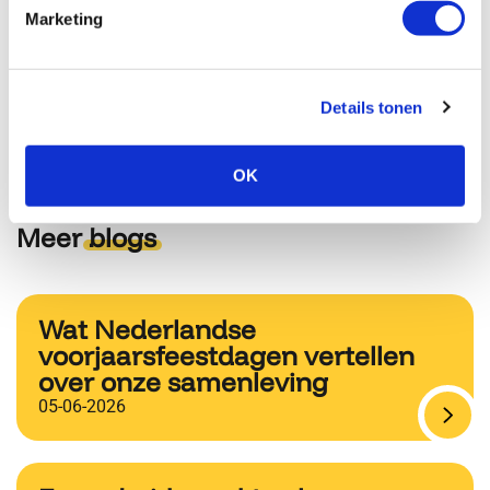
Rinske van den Bos – Manager PR & Public Affairs bij
Marketing
Royal Swinkels Family Brewers
Details tonen
OK
Meer
blogs
Wat Nederlandse
voorjaarsfeestdagen vertellen
over onze samenleving
05-06-2026